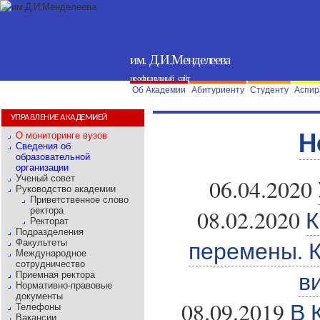
им. Д.И.Менделеева
не официальный сайт
Об Академии
Абитуриенту
Студенту
Аспир
УПРАВЛЕНИЕ АКАДЕМИЕЙ
О мониторинге вузов
Н
Сведения об
образовательной
организации
Ученый совет
06.04.2020
Руководство академии
Приветственное слово
08.02.2020
К
ректора
Ректорат
Подразделения
перемены. К
Факультеты
Международное
сотрудничество
в
Приемная ректора
Нормативно-правовые
документы
08.09.2019
В 
Телефоны
Вакансии