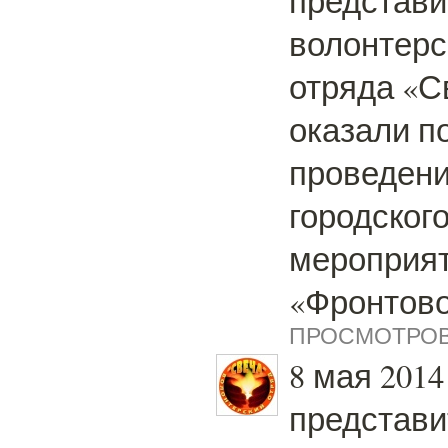
представи
волонтерс
отряда «С
оказали п
проведен
городског
мероприя
«Фронтово
ПРОСМОТРОВ:
8 мая 2014
представи