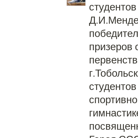
студентов
Д.И.Менд
победител
призеров 
первенств
г.Тобольс
студентов
спортивно
гимнастик
посвящен