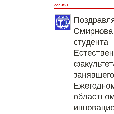
СОБЫТИЯ
Поздравл
Смирнова 
студента
Естествен
факультет
занявшего
Ежегодно
областном
инноваци