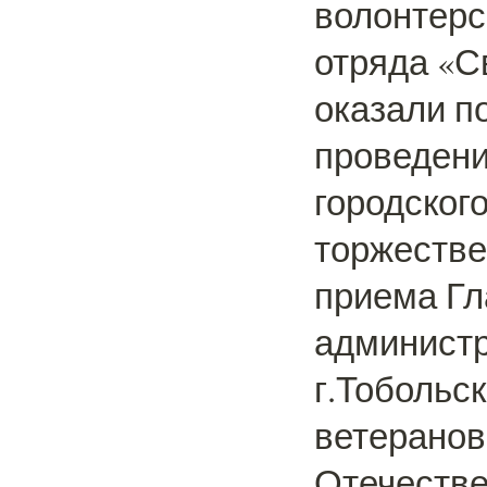
волонтерс
отряда «С
оказали п
проведен
городског
торжестве
приема Г
админист
г.Тобольс
ветеранов
Отечеств