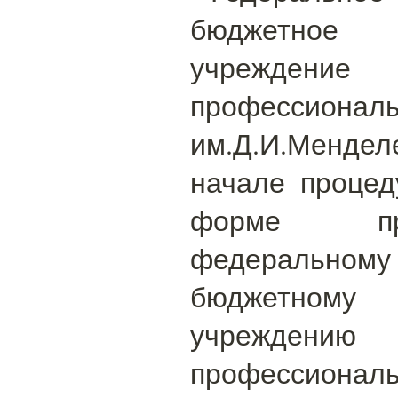
бюджетное 
учрежде
профессионал
им.Д.И.Менде
начале процед
форме пр
федеральному
бюджетному 
учрежде
профессионал