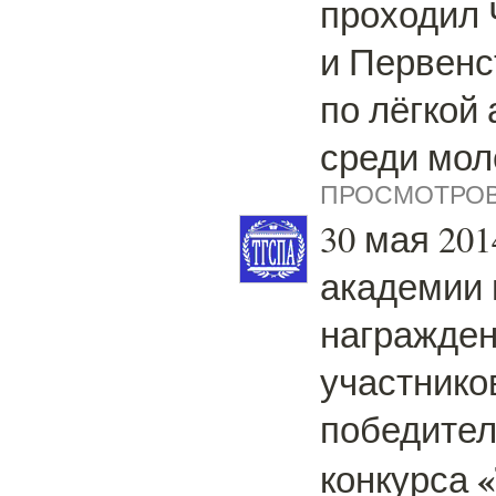
проходил
и Первен
по лёгкой 
среди мол
ПРОСМОТРОВ:
30 мая 2014
академии
награжде
участнико
победите
конкурса