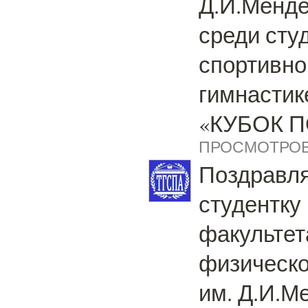
Д.И.Менд
среди сту
спортивно
гимнастик
«КУБОК 
ПРОСМОТРОВ:
Поздравл
студентку 
факультет
физическо
им. Д.И.М