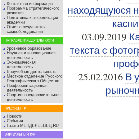
Контактная информация
находящуюся н
Программа стратегического
развития
Подготовка к аккредитации
каспи
академии
Отчет о результатах
самообследования
03.09.2019
К
НАПРАВЛЕНИЯ ДЕЯТЕЛЬНОСТИ
текста с фото
Уровневое образование
Научная и инновационная
деятельность
проф
Экономическая
деятельность
Внеучебная деятельность
25.02.2016
В 
Местное отделение Русского
Географического Общества
Профориентационная
рыночн
деятельность
Спортивно-оздоровительная
деятельность
ПРЕСС-ЦЕНТР
Новости
События
Газета МЕНДЕЛЕЕВЕЦ.RU
ВИРТУАЛЬНЫЙ ТУР