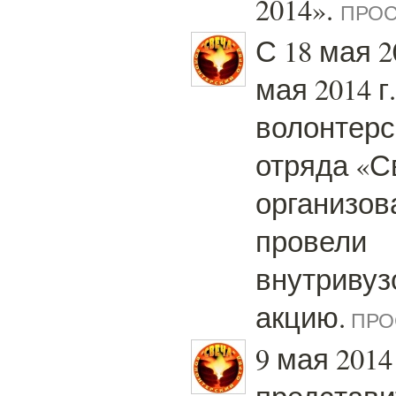
2014».
ПРОС
С 18 мая 20
мая 2014 г
волонтерс
отряда «С
организов
провели
внутривуз
акцию.
ПРО
9 мая 2014 