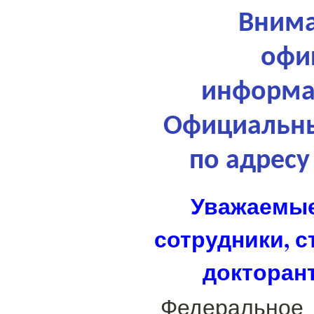
Внима
офи
информа
Официальны
по адрес
Уважаемые
сотрудники, с
докторан
Федерально