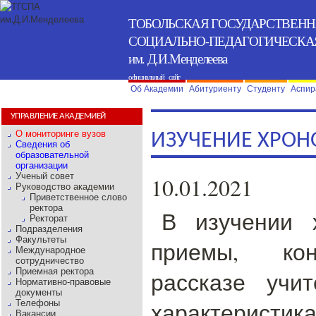
ТОБОЛЬСКАЯ ГОСУДАРСТВЕН
СОЦИАЛЬНО-ПЕДАГОГИЧЕСКА
им. Д.И.Менделеева
официальный сайт
Об Академии
Абитуриенту
Студенту
Аспир
УПРАВЛЕНИЕ АКАДЕМИЕЙ
О мониторинге вузов
ИЗУЧЕНИЕ ХРО
Сведения об
образовательной
организации
Ученый совет
10.01.2021
Руководство академии
Приветственное слово
ректора
В изучении 
Ректорат
Подразделения
Факультеты
приемы, кон
Международное
сотрудничество
Приемная ректора
рассказе учит
Нормативно-правовые
документы
характеристик
Телефоны
Вакансии