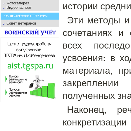
истории средни
Фотогалерея
Видеопаспорт
Эти методы и
ОБЩЕСТВЕННЫЕ СТРУКТУРЫ
Совет ветеранов
сочетаниях и
всех последо
усвоения: в х
материала, пр
закреплен
полученных зна
Наконец, р
конкретизац