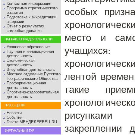
Контактная информация
особых призна
Программа стратегического
развития
Подготовка к аккредитации
хронологичес
академии
Отчет о результатах
самообследования
место и само
НАПРАВЛЕНИЯ ДЕЯТЕЛЬНОСТИ
учащихся
Уровневое образование
Научная и инновационная
деятельность
хронологическ
Экономическая
деятельность
Внеучебная деятельность
лентой времен
Местное отделение Русского
Географического Общества
Профориентационная
такие прием
деятельность
Спортивно-оздоровительная
деятельность
хронологич
ПРЕСС-ЦЕНТР
рисунками
Новости
События
Газета МЕНДЕЛЕЕВЕЦ.RU
закреплении д
ВИРТУАЛЬНЫЙ ТУР