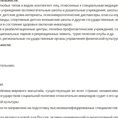
тельности:
юбых типов и видов (контингент лиц, отнесенных к специальным медицин
 учреждения (вспомогательные школы и дошкольные учреждения, школы-
, детские дома-интернаты, психоневрологические диспансеры, классы корр
манды, спортивные детско-юношеские школы и другие государственные,
и в состоянии здоровья (включая инвалидов).
 и реабилитационные центры, лечебно-профилактические учреждения, са
циональных парков и рекреационных земель, туристические клубы и др.
, региональные государственные органы управления физической культуро
ности:
тельная);
ая.
облема мирового масштаба, существующая во всех странах независимо 
осударством социальной политике относительно инвалидов судит о его ц
й культуры:
ости направлено на подготовку высококвалифицированных специалистов
ра является новой для России, активно развивающейся интегративной обл