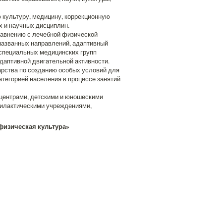
 культуру, медицину, коррекционную
х и научных дисциплин.
равнению с лечебной физической
 названных направлений, адаптивный
 специальных медицинских групп
даптивной двигательной активности.
арства по созданию особых условий для
атегорией населения в процессе занятий
центрами, детскими и юношескими
филактическими учреждениями,
физическая культура»