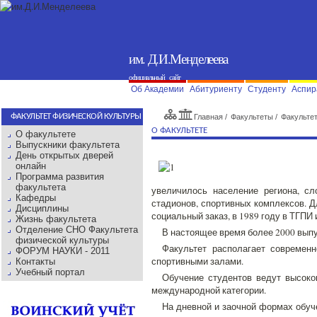
им. Д.И.Менделеева
официальный сайт
Об Академии
Абитуриенту
Студенту
Аспир
ФАКУЛЬТЕТ ФИЗИЧЕСКОЙ КУЛЬТУРЫ
%
Главная
/
Факультеты
/
Факульте
О ФАКУЛЬТЕТЕ
О факультете
Выпускники факультета
День открытых дверей
онлайн
Программа развития
факультета
увеличилось население региона, с
Кафедры
стадионов, спортивных комплексов. 
Дисциплины
социальный заказ, в 1989 году в ТГПИ
Жизнь факультета
Отделение СНО Факультета
В настоящее время более 2000 вып
физической культуры
Факультет располагает современн
ФОРУМ НАУКИ - 2011
спортивными залами.
Контакты
Учебный портал
Обучение студентов ведут высоко
международной категории.
На дневной и заочной формах обуч