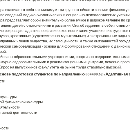
ра включает в себя как минимум три крупных области знания: физическую
тво сведений медико-биологических и социально-психологических учебны
ра представляет собой значительно более емкое и широкое явление по с
танием детей с отклонениями в развитии. Она объединяет в себе, помимо
ую рекреацию, адаптивное физическое воспитание учащихся и студентов
узов, креативные (художественно-музыкальные) и экстремальные виды а
оправных членов общества, их самоценности, а также обязанностей госуд
рческой самореализации - основа для формирования отношений с данной к
рой.
ебованы образовательными учреждениями, спортивно-оздоровительными 
ьтурно-оздоровительными и реабилитационными центрами, лечебно-про
Спрос на выпускников факультета на рынке труда стабильно высокий.
снове подготовки студентов по направлению 034400.62 «Адаптивная 
сти
 культуры
ной физической культуры
еятельности
тивной деятельности
ности