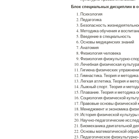
Блок специальных дисциплин в ос
Психология
Педагогика
Безопасность жизнедеятельно
Методика обучения и воспитан
Введение в специальность
Основы медицинских знаний
Анатомия
Физиология человека
Физиология физкультурно-спо
Лечебная физическая культура
Гигиена физических упражнен
Гимнастика. Теория и методика
Легкая атлетика. Теория и мет
Лыжный спорт. Теория и метод
Плавание. Теория и методика 
Социология физической культ
Правовые основы физической 
Менеджмент и экономика физи
История физической культуры 
Научно-педагогические исслед
Биомеханика двигательной де
Основы математической обрабо
Педагогическое физкультурно