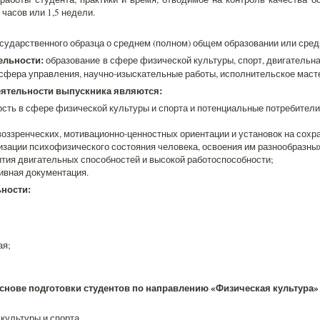
часов или 1,5 недели.
сударственного образца о среднем (полном) общем образовании или сре
ельности:
образование в сфере физической культуры, спорт, двигательна
, сфера управления, научно-изыскательные работы, исполнительское маст
ятельности выпускника являются:
ость в сфере физической культуры и спорта и потенциальные потребител
ззренческих, мотивационно-ценностных ориентации и установок на сохра
изации психофизического состояния человека, освоения им разнообразны
ития двигательных способностей и высокой работоспособности;
ивная документация.
ности:
ая;
снове подготовки студентов по направлению «Физическая культура»
 культуры и спорта