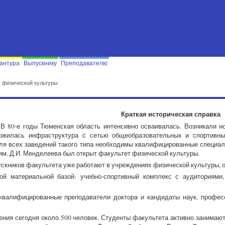
антура
Выпускнику
Преподавателю
т физической культуры
Краткая историческая справка
В 80-е годы Тюменская область интенсивно осваивалась. Возникали но
ложилась инфраструктура с сетью общеобразовательных и спортивны
Для всех заведений такого типа необходимы квалифицированные специал
 им. Д.И. Менделеева был открыт факультет физической культуры.
ускников факультета уже работают в учреждениях физической культуры,
ой материальной базой: учебно-спортивный комплекс с аудиториями
квалифицированные преподаватели доктора и кандидаты наук, професс
ения сегодня около 500 человек. Студенты факультета активно занимают