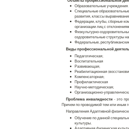
Объекты профессиональной дея
Образовательные учреждения л
Специальные образовательные
развития, классы выравнивания
Федерации, клубы, сборные ко
организации лиц с отклонениям
Физкультурно-оздоровительные
оздоровительные структуры на
Федеральные, республиканские
Виды профессиональной деятель
Педагогическая;
Воспитательная
Развивающая;
Реабилитационная (восстанови
Компенсаторная;
Профилактическая
Научно-методическая;
Организационно-управленческ
Проблема инвалидности
- это пр
Причем по проводимой тем или иным г
Направления Адаптивной физическо
Обучение по данной специальн
культуры.
Адаптивная физическая культу