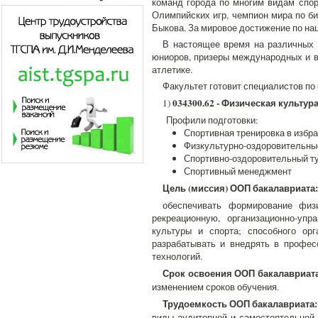
команд города по многим видам спор
Олимпийских игр, чемпион мира по б
Быкова. За мировое достижение по нац
В настоящее время на различных 
юниоров, призеры международных и вс
атлетике.
Факультет готовит специалистов п
034300.62 - Физическая культур
1)
Профили подготовки:
Спортивная тренировка в избр
Физкультурно-оздоровительны
Спортивно-оздоровительный т
Спортивный менеджмент
Цель (миссия) ООП бакалавриата:
обеспечивать формирование физи
рекреационную, организационно-упр
культуры и спорта; способного ор
разрабатывать и внедрять в профес
технологий.
Срок освоения ООП бакалавриата
изменением сроков обучения.
Трудоемкость ООП бакалавриата:
виды аудиторной и самостоятельной 