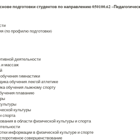
нове подготовки студентов по направлению 050100.62 –Педагогичес
сти
ия (по профилю подготовки)
ртивной деятельности
 и массаж
ий
 обучения гимнастики
одика обучения лекгой атлетике
ика обучения лыжному спорту
обучения плаванию
уры
культуры
ческой культуры
и спорта
ования в области физической культуры и спорта
ятельности
тки информации в физической культуре и спорте
-споротивное совершенствование