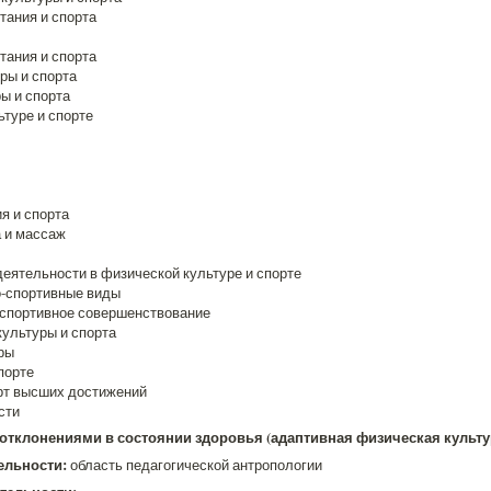
тания и спорта
тания и спорта
ры и спорта
ы и спорта
туре и спорте
я и спорта
 и массаж
еятельности в физической культуре и спорте
о-спортивные виды
-спортивное совершенствование
ультуры и спорта
ры
порте
рт высших достижений
сти
 отклонениями в состоянии здоровья (адаптивная физическая культу
ельности:
область педагогической антропологии