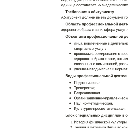
единица составляет 36 академических 
Требования к абитуриенту
Абитуриент должен иметь документ го
Область профессиональной деят
здорового образа жизни, сфера услуг
Объектами профессиональной де
лица, вовлеченные в деятельн
спортивных услуг;
процессы формирования мирово
здорового образа жизни, оптим
связанных с ними знаний, разв
учебно-методическая и нормат
Виды профессиональной деятель
Педагогическая;
Тренерская;
Рекреационная
Организационно-управленческ
Научно-методическая;
Культурно-просветительская.
Блок специальных дисциплин в о
История физической культуры
Теория и методика физической