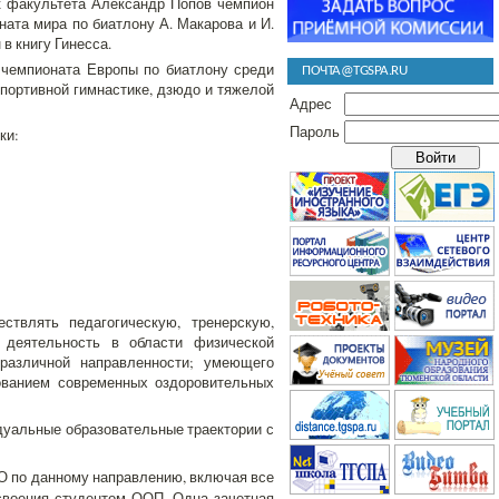
к факультета Александр Попов чемпион
ата мира по биатлону А. Макарова и И.
в книгу Гинесса.
 чемпионата Европы по биатлону среди
ПОЧТА@TGSPA.RU
портивной гимнастике, дзюдо и тяжелой
Адрес
Пароль
ки:
твлять педагогическую, тренерскую,
ю деятельность в области физической
 различной направленности; умеющего
ованием современных оздоровительных
идуальные образовательные траектории с
ПО по данному направлению, включая все
освоения студентом ООП. Одна зачетная