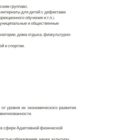
ским группам).
интернаты для детей с дефектами
екционного обучения и.т.п.).
 муниципальные и общественные
натории, дома отдыха, физкультурно-
й и спортом.
от уровня их экономического развития.
ивилизованности.
 в сфере Адаптивной физической
астью образования, науки, культуры,