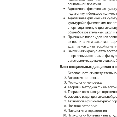
социальной практики.
Адаптивная физическая культу
педагогику и большое количес
Адаптивная физическая культу
культурой и физическим воспи
спорт, адаптивную двигательн
общеобразовательных школ и в
Признание инвалидов как равн
их воспитания и развития, тво
адаптивной физической культу
Выпускники факультета востр
спортивными школами, физкул
санаториями, домами отдыха. 
Блок специальных дисциплин в о
Безопасность жизнедеятельно
Анатомия человека
Физиология человека
Теория и методика физической
Теория и организация адаптив
Базовые виды двигательной д
Технологии физкультурно-спор
Частная патология
Патология и тератология
Психология болезни и инвалид