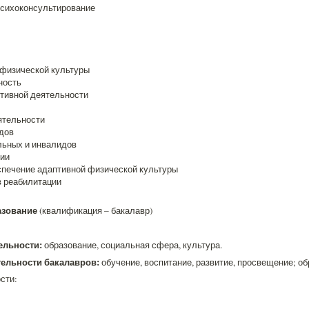
психоконсультирование
 физической культуры
ность
тивной деятельности
ятельности
дов
льных и инвалидов
пии
спечение адаптивной физической культуры
в реабилитации
разование
(квалификация – бакалавр)
ельности:
образование, социальная сфера, культура.
ельности бакалавров:
обучение, воспитание, развитие, просвещение; о
сти: