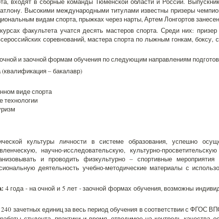
та, входят в сборные команды Тюменской области и России. Выпускни
иатлону. Высокими международными титулами известны призеры чемпион
иональным видам спорта, прыжках через нарты, Артем Лонгортов занесен 
курсах факультета учатся десять мастеров спорта. Среди них: призер
ероссийских соревнований, мастера спорта по лыжным гонкам, боксу, с
о очной и заочной формам обучения по следующим направлениям подготов
а
(квалификация – бакалавр)
анном виде спорта
е технологии
уризм
ческой культуры личности в системе образования, успешно осущес
авленческую, научно-исследовательскую, культурно-просветительску
ганизовывать и проводить физкультурно – спортивные мероприятия
сиональную деятельность учебно-методические материалы с использ
:
4 года - на очной и 5 лет - заочной формах обучения, возможны индив
240 зачетных единиц за весь период обучения в соответствии с ФГОС В
работы студента, практики и время, отводимое на контроль качества 