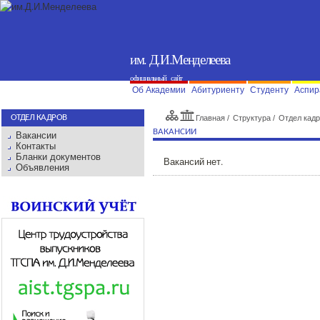
им. Д.И.Менделеева
официальный сайт
Об Академии
Абитуриенту
Студенту
Аспир
ОТДЕЛ КАДРОВ
%
Главная
/
Структура
/
Отдел кад
ВАКАНСИИ
Вакансии
Контакты
Бланки документов
Вакансий нет.
Объявления