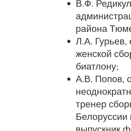
В.Ф. Редикул
администрац
района Тюме
Л.А. Гурьев,
женской сбо
биатлону;
А.В. Попов,
неоднократн
тренер сбор
Белоруссии 
выпускник ф