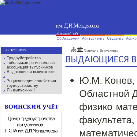
им. Д.И.Менделеева
официальный сайт
Об Академии
Абитуриенту
Студенту
Аспир
ВЫПУСКНИКУ
%
Главная
/
Выпускнику
ВЫДАЮЩИЕСЯ В
Трудоуйстройство
Тобольская региональная
ассоциация выпускников
Выдающиеся выпускники
Ю.М. Конев,
Энциклопедия содействия
трудоустройству
Областной Д
Я - выпускник !
физико-мате
факультета,
математичес