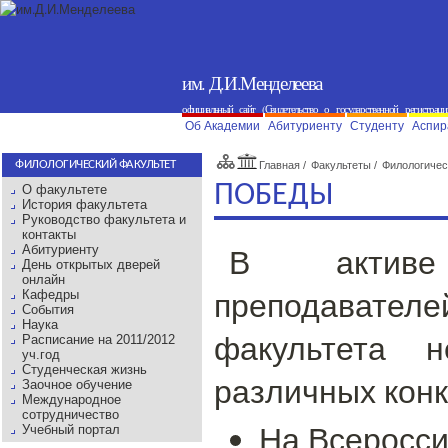
им. Д.И.Менделеева
официальный сайт (Свидетельство о государственной регистраци
Об Академии
Абитуриенту
Студенту
Аспир
ФИЛОЛОГИЧЕСКИЙ ФАКУЛЬТЕТ
Главная
/
Факультеты
/
Филологичес
ПОБЕДЫ
О факультете
История факультета
Руководство факультета и
контакты
В актив
Абитуриенту
День открытых дверей
онлайн
преподавател
Кафедры
События
Наука
факультета 
Расписание на 2011/2012
уч.год
Студенческая жизнь
различных конк
Заочное обучение
Международное
сотрудничество
На Всеросси
Учебный портал