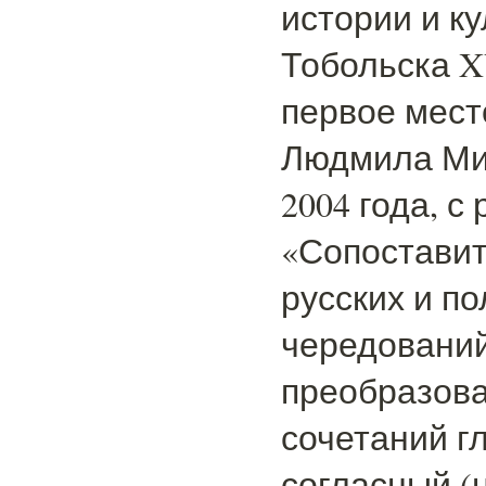
истории и к
Тобольска X
первое мест
Людмила Ми
2004 года, с
«Сопостави
русских и п
чередований
преобразов
сочетаний г
согласный (