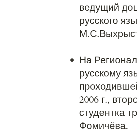
ведущий до
русского яз
М.С.Выхрыс
На Регионал
русскому яз
проходившей
2006 г., вто
студентка т
Фомичёва.