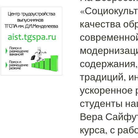
«Социокуль
качества об
современной
модернизаци
содержания,
традиций, и
ускоренное 
студенты на
Вера Сайфут
курса, с раб