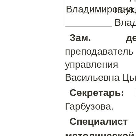
нау
Влад
Зам. дек
преподаватель
управлени
Васильевна Цы
Секретарь:
М
Гарбузова.
Специали
методической 