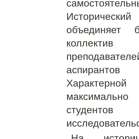
самостоятел
Историчес
объединяет б
коллектив
преподавате
аспиранто
Характерной
максимально
студент
исследовательс
На историч