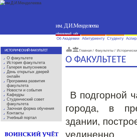
им. Д.И.Менделеева
официальный сайт
Об Академии
Абитуриенту
Студенту
Аспир
ИСТОРИЧЕСКИЙ ФАКУЛЬТЕТ
Главная
/
Факультеты
/
Исторически
О ФАКУЛЬТЕТЕ
О факультете
История факультета
Галерея выпускников
День открытых дверей
онлайн
Программа развития
факультета
Новости и события
В подгорной ч
Кафедры
Студенческий совет
города, в пр
факультета
Заочная форма обучения
Контакты
здании, постро
Учебный портал
уединенно 