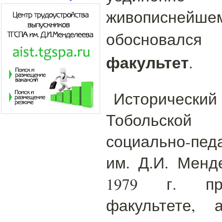
живописнейше
обоснов
факультет
.
Историче
Тобольской
социально-пед
им. Д.И. Менд
1979 г. пр
факультете,