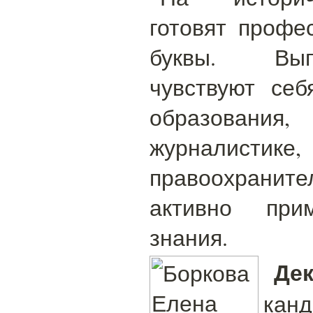
готовят профе
буквы. Вып
чувствуют се
образован
журналисти
правоохранит
активно при
знания.
Де
кан