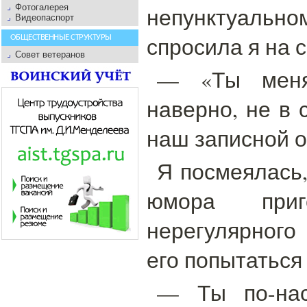
Фотогалерея
непунктуал
Видеопаспорт
спросила я на 
ОБЩЕСТВЕННЫЕ СТРУКТУРЫ
Совет ветеранов
— «Ты меня
наверно, не в 
наш записной о
Я посмеялась,
юмора приг
нерегулярного
его попытаться
— Ты по-нас