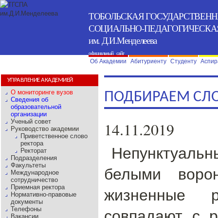
ТОБОЛЬСКАЯ ГОСУДАРСТВЕН
СОЦИАЛЬНО-ПЕДАГОГИЧЕСКА
им. Д.И.Менделеева
официальный сайт
Об Академии
Абитуриенту
Студенту
Аспир
УПРАВЛЕНИЕ АКАДЕМИЕЙ
О мониторинге вузов
ПОДБИРАЕМ СЛ
Сведения об
образовательной
организации
Ученый совет
14.11.2019
Руководство академии
Приветственное слово
ректора
Непунктуальн
Ректорат
Подразделения
Факультеты
белыми ворон
Международное
сотрудничество
Приемная ректора
жизненные 
Нормативно-правовые
документы
совпадают с 
Телефоны
Вакансии