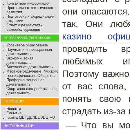
Контактная информация
они опасаются,
Программа стратегического
развития
Подготовка к аккредитации
так. Они люб
академии
Отчет о результатах
самообследования
казино офиц
НАПРАВЛЕНИЯ ДЕЯТЕЛЬНОСТИ
проводить в
Уровневое образование
Научная и инновационная
деятельность
любимых иг
Экономическая
деятельность
Внеучебная деятельность
Поэтому важно
Местное отделение Русского
Географического Общества
Профориентационная
от вас слова,
деятельность
Спортивно-оздоровительная
деятельность
понять свою 
ПРЕСС-ЦЕНТР
страдать из-за 
Новости
События
Газета МЕНДЕЛЕЕВЕЦ.RU
— Что вы мо
ВИРТУАЛЬНЫЙ ТУР