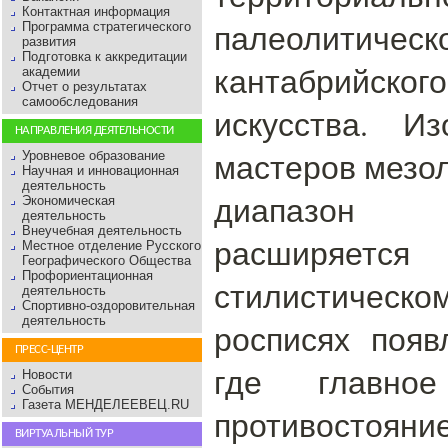
Контактная информация
палеолити
Программа стратегического
развития
Подготовка к аккредитации
кантабрий
академии
Отчет о результатах
самообследования
искусства. И
НАПРАВЛЕНИЯ ДЕЯТЕЛЬНОСТИ
мастеров мезол
Уровневое образование
Научная и инновационная
деятельность
диапазон 
Экономическая
деятельность
Внеучебная деятельность
расширяется
Местное отделение Русского
Географического Общества
Профориентационная
стилистическ
деятельность
Спортивно-оздоровительная
деятельность
росписях появ
ПРЕСС-ЦЕНТР
где главно
Новости
События
Газета МЕНДЕЛЕЕВЕЦ.RU
противостояние
ВИРТУАЛЬНЫЙ ТУР