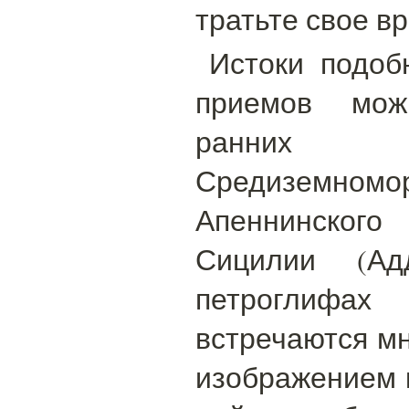
тратьте свое в
Истоки подоб
приемов мож
ранних 
Средиземном
Апеннинског
Сицилии (Ад
петроглифа
встречаются м
изображением к