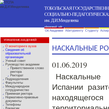
ТОБОЛЬСКАЯ ГОСУДАРСТВЕН
СОЦИАЛЬНО-ПЕДАГОГИЧЕСКА
им. Д.И.Менделеева
официальный сайт
Об Академии
Абитуриенту
Студенту
Аспир
УПРАВЛЕНИЕ АКАДЕМИЕЙ
О мониторинге вузов
НАСКАЛЬНЫЕ Р
Сведения об
образовательной
организации
Ученый совет
01.06.2019
Руководство академии
Приветственное слово
ректора
Наскальные 
Ректорат
Подразделения
Факультеты
Испании разит
Международное
сотрудничество
Приемная ректора
находящегося
Нормативно-правовые
документы
территориаль
Телефоны
Вакансии