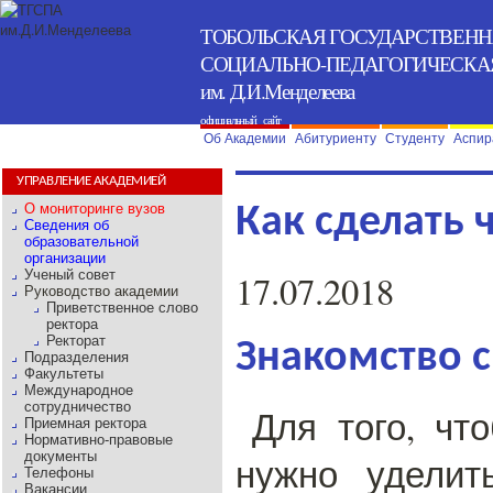
ТОБОЛЬСКАЯ ГОСУДАРСТВЕН
СОЦИАЛЬНО-ПЕДАГОГИЧЕСКА
им. Д.И.Менделеева
официальный сайт
Об Академии
Абитуриенту
Студенту
Аспир
УПРАВЛЕНИЕ АКАДЕМИЕЙ
О мониторинге вузов
Как сделать 
Сведения об
образовательной
организации
Ученый совет
17.07.2018
Руководство академии
Приветственное слово
ректора
Ректорат
Знакомство 
Подразделения
Факультеты
Международное
сотрудничество
Для того, чт
Приемная ректора
Нормативно-правовые
документы
нужно уделит
Телефоны
Вакансии