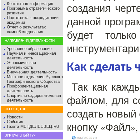
Контактная информация
создания черт
Программа стратегического
развития
данной програ
Подготовка к аккредитации
академии
Отчет о результатах
будет тольк
самообследования
НАПРАВЛЕНИЯ ДЕЯТЕЛЬНОСТИ
инструментари
Уровневое образование
Научная и инновационная
деятельность
Экономическая
Как сделать 
деятельность
Внеучебная деятельность
Местное отделение Русского
Географического Общества
Так как кажд
Профориентационная
деятельность
Спортивно-оздоровительная
файлом, для с
деятельность
создать новый
ПРЕСС-ЦЕНТР
Новости
События
кнопку «Файл»,
Газета МЕНДЕЛЕЕВЕЦ.RU
ВИРТУАЛЬНЫЙ ТУР