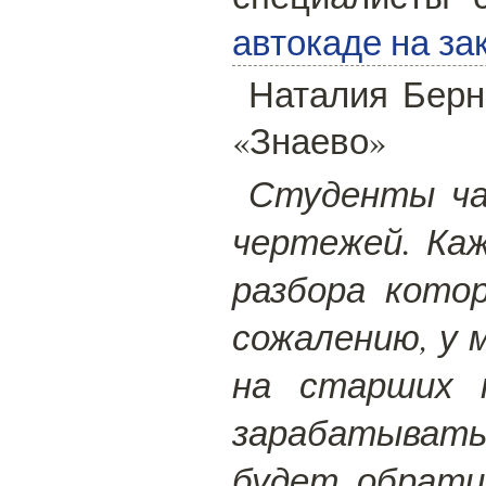
автокаде на за
Наталия Берн
«Знаево»
Студенты ча
чертежей. Ка
разбора кото
сожалению, у 
на старших 
зарабатывать
будет обрати