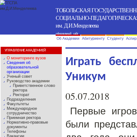
ТОБОЛЬСКАЯ ГОСУДАРСТВЕН
СОЦИАЛЬНО-ПЕДАГОГИЧЕСКА
им. Д.И.Менделеева
официальный сайт
Об Академии
Абитуриенту
Студенту
Аспир
УПРАВЛЕНИЕ АКАДЕМИЕЙ
О мониторинге вузов
Играть бесп
Сведения об
образовательной
организации
Уникум
Ученый совет
Руководство академии
Приветственное слово
ректора
05.07.2018
Ректорат
Подразделения
Факультеты
Первые игро
Международное
сотрудничество
Приемная ректора
были представ
Нормативно-правовые
документы
Телефоны
два года они
Вакансии