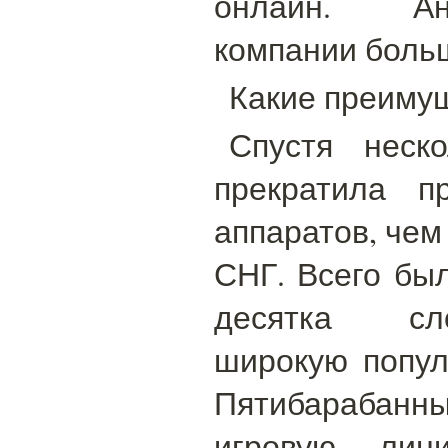
онлайн. Ан
компании боль
Какие преиму
Спустя неск
прекратила п
аппаратов, чем
СНГ. Всего бы
десятка сл
широкую попул
Пятибарабанны
игровую лин