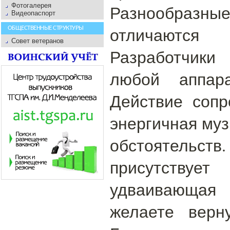
Фотогалерея
Разнообразн
Видеопаспорт
отличаютс
ОБЩЕСТВЕННЫЕ СТРУКТУРЫ
Совет ветеранов
Разработчики
любой аппара
Действие сопр
энергичная муз
обстоятельств
присутствуе
удваивающа
желаете верн