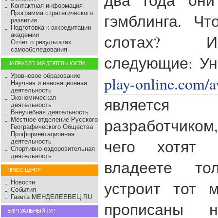
Контактная информация
Программа стратегического
гэмблинга. Чт
развития
Подготовка к аккредитации
академии
слотах? И
Отчет о результатах
самообследования
следующие: Ун
НАПРАВЛЕНИЯ ДЕЯТЕЛЬНОСТИ
Уровневое образование
play-online.com/
Научная и инновационная
деятельность
Экономическая
является 
деятельность
Внеучебная деятельность
разработчиком
Местное отделение Русского
Географического Общества
Профориентационная
чего хотят
деятельность
Спортивно-оздоровительная
деятельность
владеете то
ПРЕСС-ЦЕНТР
устроит тот 
Новости
События
Газета МЕНДЕЛЕЕВЕЦ.RU
прописаны 
ВИРТУАЛЬНЫЙ ТУР