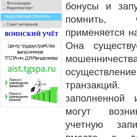
бонусы и запу
Фотогалерея
Видеопаспорт
помнить, 
ОБЩЕСТВЕННЫЕ СТРУКТУРЫ
Совет ветеранов
применяется на
Она существу
мошенничес
осуществл
транзакций.
заполненной 
могут возник
учетную зап