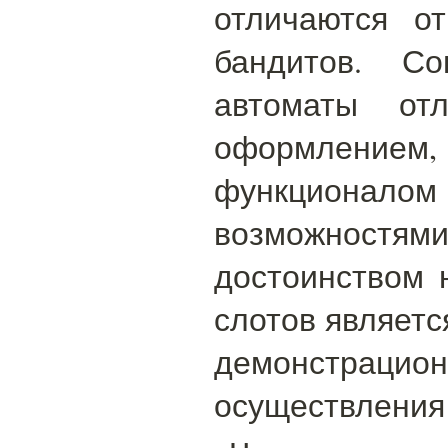
отличаются о
бандитов. Со
автоматы отл
оформлен
функционалом
возможнос
достоинством 
слотов являетс
демонстрац
осуществления 