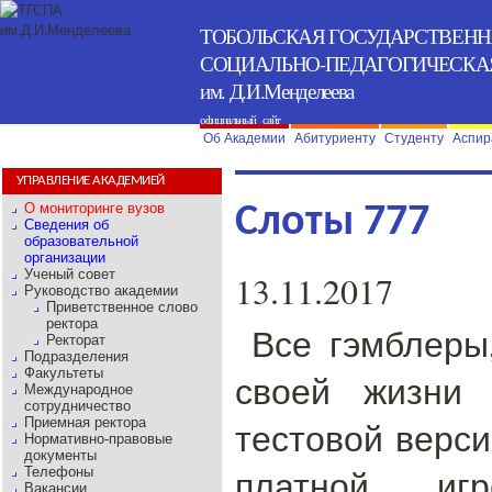
ТОБОЛЬСКАЯ ГОСУДАРСТВЕН
СОЦИАЛЬНО-ПЕДАГОГИЧЕСКА
им. Д.И.Менделеева
официальный сайт
Об Академии
Абитуриенту
Студенту
Аспир
УПРАВЛЕНИЕ АКАДЕМИЕЙ
О мониторинге вузов
Слоты 777
Сведения об
образовательной
организации
Ученый совет
13.11.2017
Руководство академии
Приветственное слово
ректора
Все гэмблеры
Ректорат
Подразделения
Факультеты
своей жизни 
Международное
сотрудничество
Приемная ректора
тестовой верси
Нормативно-правовые
документы
платной иг
Телефоны
Вакансии