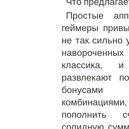
Что предлагае
Простые апп
геймеры привы
не так сильно 
навороченных
классика, 
развлекают п
бонусами
комбинаци
пополнить 
солидную сумм