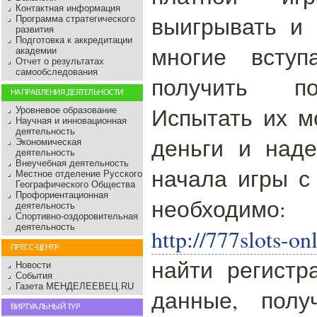
Контактная информация
выигрывать и 
Программа стратегического
развития
Подготовка к аккредитации
многие вступ
академии
Отчет о результатах
самообследования
получить по
НАПРАВЛЕНИЯ ДЕЯТЕЛЬНОСТИ
Испытать их м
Уровневое образование
Научная и инновационная
деятельность
деньги и наде
Экономическая
деятельность
Внеучебная деятельность
начала игры с
Местное отделение Русского
Географического Общества
Профориентационная
необходимо:
деятельность
Спортивно-оздоровительная
деятельность
http://777slots-on
ПРЕСС-ЦЕНТР
найти регистр
Новости
События
Газета МЕНДЕЛЕЕВЕЦ.RU
данные, полу
ВИРТУАЛЬНЫЙ ТУР