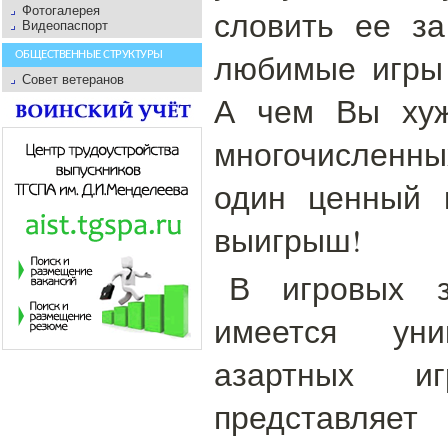
Фотогалерея
словить ее за
Видеопаспорт
любимые игры
ОБЩЕСТВЕННЫЕ СТРУКТУРЫ
Совет ветеранов
А чем Вы хуж
многочисленны
один ценный 
выигрыш!
В игровых з
имеется уни
азартных и
представля