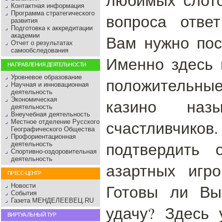
Контактная информация
Программа стратегического
вопроса отве
развития
Подготовка к аккредитации
академии
Вам нужно пос
Отчет о результатах
самообследования
Именно здесь 
НАПРАВЛЕНИЯ ДЕЯТЕЛЬНОСТИ
Уровневое образование
положительные
Научная и инновационная
деятельность
Экономическая
казино назы
деятельность
Внеучебная деятельность
счастливч
Местное отделение Русского
Географического Общества
Профориентационная
подтвердить 
деятельность
Спортивно-оздоровительная
деятельность
азартных игр
ПРЕСС-ЦЕНТР
Готовы ли Вы
Новости
События
Газета МЕНДЕЛЕЕВЕЦ.RU
удачу? Здесь 
ВИРТУАЛЬНЫЙ ТУР