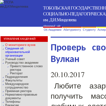
ТОБОЛЬСКАЯ ГОСУДАРСТВЕН
СОЦИАЛЬНО-ПЕДАГОГИЧЕСКА
им. Д.И.Менделеева
официальный сайт
Об Академии
Абитуриенту
Студенту
Аспир
УПРАВЛЕНИЕ АКАДЕМИЕЙ
О мониторинге вузов
Проверь св
Сведения об
образовательной
организации
Вулкан
Ученый совет
Руководство академии
Приветственное слово
ректора
20.10.2017
Ректорат
Подразделения
Факультеты
Любите азар
Международное
сотрудничество
Приемная ректора
получить мас
Нормативно-правовые
документы
Телефоны
любимых слото
Вакансии