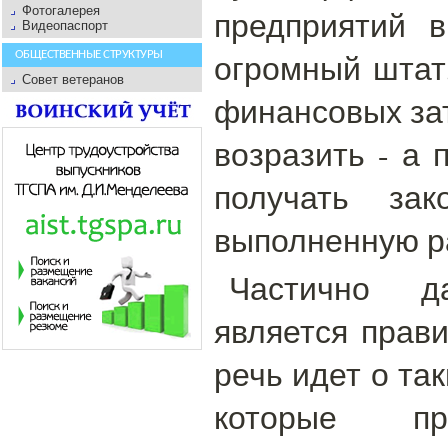
Фотогалерея
предприятий 
Видеопаспорт
огромный штат
ОБЩЕСТВЕННЫЕ СТРУКТУРЫ
Совет ветеранов
финансовых зат
возразить - а 
получать зак
выполненную р
Частично д
является прав
речь идет о та
которые пр