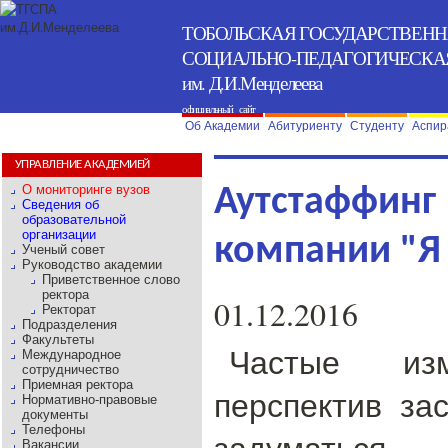
ТОБОЛЬСКАЯ ГОСУДАРСТВЕН
СОЦИАЛЬНО-ПЕДАГОГИЧЕСКА
им. Д.И.Менделеева
официальный сайт
Об Академии
Абитуриенту
Студенту
Аспир
УПРАВЛЕНИЕ АКАДЕМИЕЙ
О мониторинге вузов
Аутстаффин
Сведения об
образовательной
организации
компании "Я
Ученый совет
Руководство академии
Приветственное слово
ректора
01.12.2016
Ректорат
Подразделения
Факультеты
Частые из
Международное
сотрудничество
Приемная ректора
перспектив за
Нормативно-правовые
документы
Телефоны
задуматьс
Вакансии