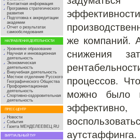
Контактная информация
Программа стратегического
эффективно
развития
Подготовка к аккредитации
академии
производствен
Отчет о результатах
самообследования
же компаний. 
НАПРАВЛЕНИЯ ДЕЯТЕЛЬНОСТИ
Уровневое образование
снижения за
Научная и инновационная
деятельность
Экономическая
рентабельнос
деятельность
Внеучебная деятельность
процессов. Чт
Местное отделение Русского
Географического Общества
Профориентационная
можно было в
деятельность
Спортивно-оздоровительная
деятельность
эффективн
ПРЕСС-ЦЕНТР
воспользо
Новости
События
Газета МЕНДЕЛЕЕВЕЦ.RU
аутстаффинга
ВИРТУАЛЬНЫЙ ТУР