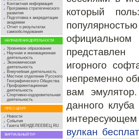
Контактная информация
который поль
Программа стратегического
развития
Подготовка к аккредитации
популярнос
академии
Отчет о результатах
самообследования
официальном 
НАПРАВЛЕНИЯ ДЕЯТЕЛЬНОСТИ
представлен
Уровневое образование
Научная и инновационная
деятельность
игорного софт
Экономическая
деятельность
Внеучебная деятельность
непременно об
Местное отделение Русского
Географического Общества
Профориентационная
вам эмулятор.
деятельность
Спортивно-оздоровительная
деятельность
данного клуба
ПРЕСС-ЦЕНТР
интересующем
Новости
События
Газета МЕНДЕЛЕЕВЕЦ.RU
вулкан беспла
ВИРТУАЛЬНЫЙ ТУР