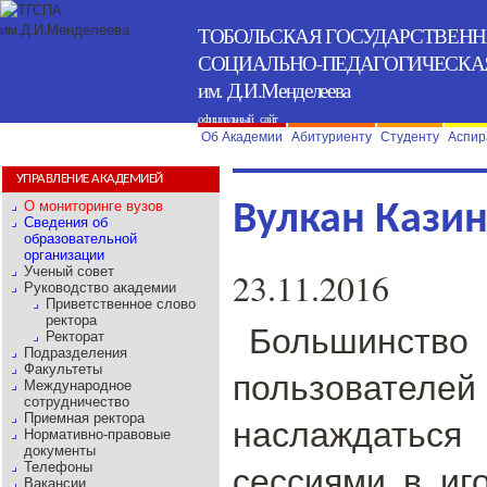
ТОБОЛЬСКАЯ ГОСУДАРСТВЕН
СОЦИАЛЬНО-ПЕДАГОГИЧЕСКА
им. Д.И.Менделеева
официальный сайт
Об Академии
Абитуриенту
Студенту
Аспир
УПРАВЛЕНИЕ АКАДЕМИЕЙ
О мониторинге вузов
Вулкан Кази
Сведения об
образовательной
организации
Ученый совет
23.11.2016
Руководство академии
Приветственное слово
ректора
Большин
Ректорат
Подразделения
Факультеты
пользователей 
Международное
сотрудничество
Приемная ректора
наслаждатьс
Нормативно-правовые
документы
сессиями в иг
Телефоны
Вакансии