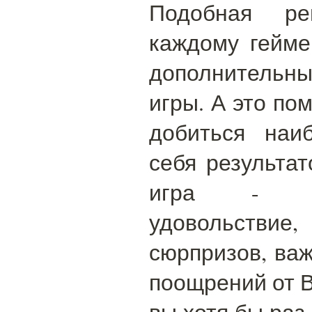
Подобная рег
каждому гейме
дополнитель
игры. А это по
добиться наи
себя результа
игра - эт
удовольствие,
сюрпризов, важ
поощрений от В
вы хотя бы раз