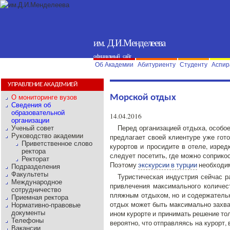
им. Д.И.Менделеева
официальный сайт
Об Академии
Абитуриенту
Студенту
Аспир
УПРАВЛЕНИЕ АКАДЕМИЕЙ
Морской отдых
О мониторинге вузов
Сведения об
образовательной
14.04.2016
организации
Перед организацией отдыха, особое
Ученый совет
Руководство академии
предлагает своей клиентуре уже гото
Приветственное слово
курортов и просидите в отеле, изред
ректора
следует посетить, где можно соприко
Ректорат
Поэтому
экскурсии в турции
необходим
Подразделения
Факультеты
Туристическая индустрия сейчас 
Международное
привлечения максимального количес
сотрудничество
пляжным отдыхом, но и содержательн
Приемная ректора
отдых может быть максимально захва
Нормативно-правовые
документы
ином курорте и принимать решение тол
Телефоны
вероятно, что отправляясь на курорт,
Вакансии