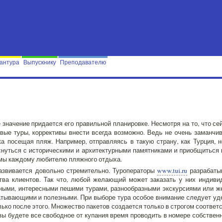
антура
Выпускнику
Преподавателю
 значение придается его правильной планировке. Несмотря на то, что с
вые туры, коррективы внести всегда возможно. Ведь не очень заманчив
ка посещая пляж. Например, отправляясь в такую страну, как Турция, 
снуться с историческими и архитектурными памятниками и приобщиться 
ы каждому любителю пляжного отдыха.
развивается довольно стремительно. Туроператоры
www.tui.ru
разрабаты
тва клиентов. Так что, любой желающий может заказать у них индиви
ыми, интересными пешими турами, разнообразными экскурсиями или же
тывающими и полезными. При выборе тура особое внимание следует уд
ько после этого. Множество пакетов создается только в строгом соответ
 вы будете все свободное от купания время проводить в номере собственн